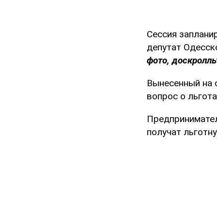
Сессия заплани
депутат Одесск
фото, доскролль
Вынесенный на 
вопрос о льгот
Предпринимател
получат льготну