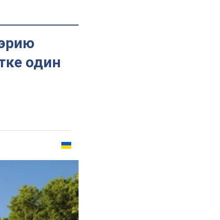
мэрию
тке один