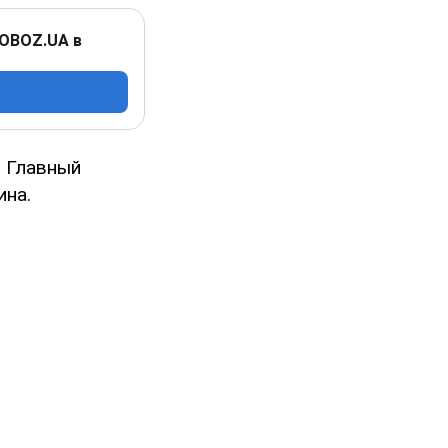
 OBOZ.UA в
. Главный
ина.