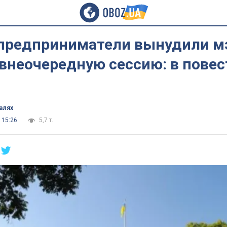
 предприниматели вынудили 
внеочередную сессию: в повес
алях
 15:26
5,7 т.