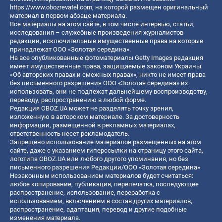
https://www.obozrevatel.com
, на которой размещен оригинальный
материал в первом абзаце материала.
Все материалы на этом сайте, в том числе интервью, статьи,
исследования – служебные произведения журналистов
редакции, исключительные имущественные права на которые
принадлежат ООО «Золотая середина».
На все опубликованные фотоматериалы Getty Images редакция
имеет имущественные права, защищаемые законом Украины
«Об авторских правах и смежных правах», никто не имеет права
без письменного разрешения ООО «Золотая середина» их
использовать, они не подлежат дальнейшему воспроизводству,
переводу, распространению в любой форме.
Редакция OBOZ.UA может не разделять точку зрения,
изложенную в авторском материале. За достоверность
информации, размещенной в рекламных материалах,
ответственность несет рекламодатель.
Запрещено использование материалов размещенных на этом
сайте, даже с указанием гиперссылки на страницу этого сайта,
логотипа OBOZ.UA или любого другого упоминания, но без
письменного разрешения Редакции/ООО «Золотая середина»
Незаконным использованием материалов будет считаться:
любое копирование, публикация, перепечатка, последующее
распространение, использование, переработка с
использованием, включением в состав других материалов,
распространение, адаптация, перевод и другие подобные
изменения материала.