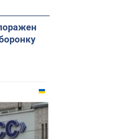
 поражен
оборонку