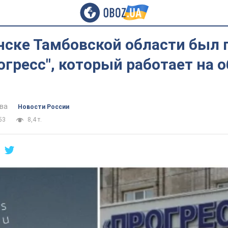
нске Тамбовской области был
огресс", который работает на 
ва
Новости России
53
8,4 т.