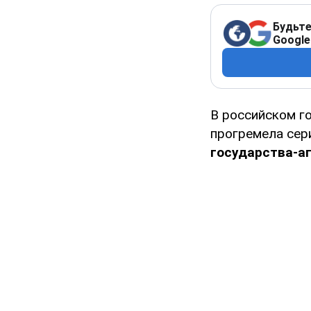
Будьте
Google
В российском г
прогремела се
государства-аг