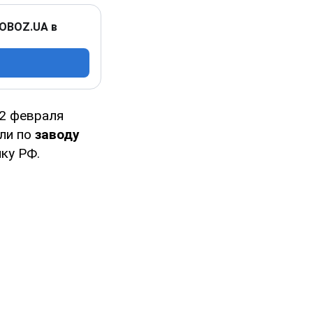
 OBOZ.UA в
12 февраля
али по
заводу
ку РФ.