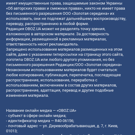
имеет имущественные права, защищаемые законом Украины
«Об авторских правах и смежных правах», никто не имеет права
без письменного разрешения ООО «Золотая середина» их
использовать, они не подлежат дальнейшему воспроизводству,
переводу, распространению в любой форме.
Редакция OBOZ.UA может не разделять точку зрения,
изложенную в авторском материале. За достоверность
информации, размещенной в рекламных материалах,
ответственность несет рекламодатель.
Запрещено использование материалов размещенных на этом
сайте, даже с указанием гиперссылки на страницу этого сайта,
логотипа OBOZ.UA или любого другого упоминания, но без
письменного разрешения Редакции/ООО «Золотая середина»
Незаконным использованием материалов будет считаться:
любое копирование, публикация, перепечатка, последующее
распространение, использование, переработка с
использованием, включением в состав других материалов,
распространение, адаптация, перевод и другие подобные
изменения материала.
Название онлайн медиа — «OBOZ.UA»
- субъект в сфере онлайн медиа;
- идентификатор медиа — R40-06156;
- почтовый адрес — ул. Деревообрабатывающая, д. 7, г. Киев,
01013;