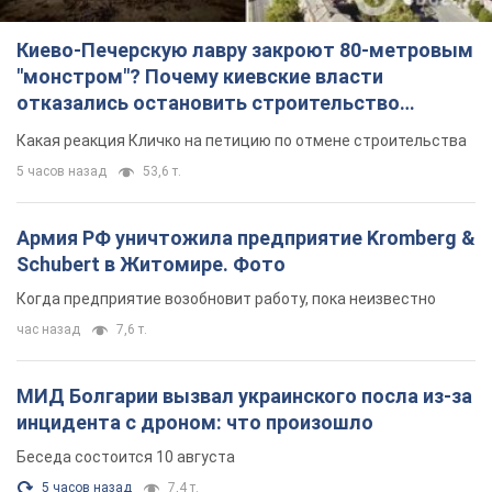
Киево-Печерскую лавру закроют 80-метровым
"монстром"? Почему киевские власти
отказались остановить строительство
небоскреба "московского верующего"
Какая реакция Кличко на петицию по отмене строительства
5 часов назад
53,6 т.
Армия РФ уничтожила предприятие Kromberg &
Schubert в Житомире. Фото
Когда предприятие возобновит работу, пока неизвестно
час назад
7,6 т.
МИД Болгарии вызвал украинского посла из-за
инцидента с дроном: что произошло
Беседа состоится 10 августа
5 часов назад
7,4 т.