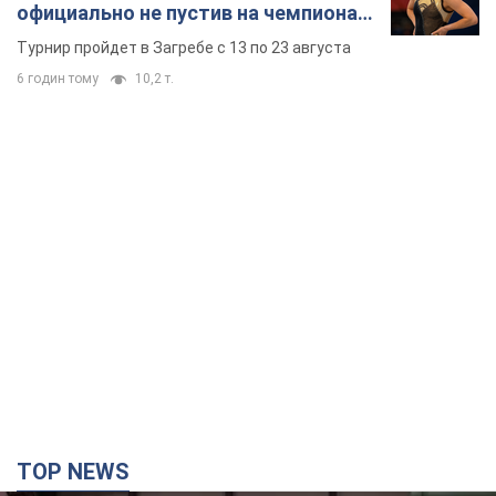
официально не пустив на чемпионат
Европы основных спортсменов
Турнир пройдет в Загребе с 13 по 23 августа
6 годин тому
10,2 т.
TOP NEWS