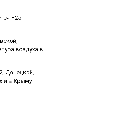
ется +25
вской,
тура воздуха в
й, Донецкой,
 и в Крыму.