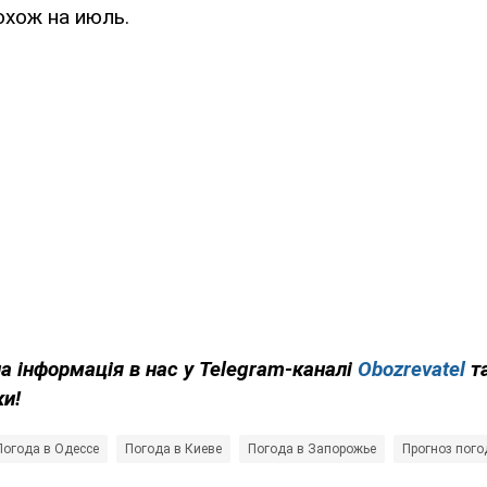
охож на июль.
на інформація в нас у Telegram-каналі
Obozrevatel
т
ки!
Погода в Одессе
Погода в Киеве
Погода в Запорожье
Прогноз пог