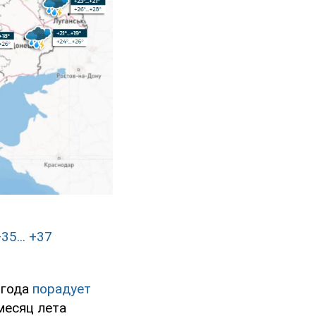
35... +37
огода
порадует
месяц лета