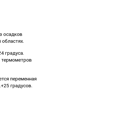
з осадков
 областях.
4 градуса.
и термометров
ается переменная
+25 градусов.