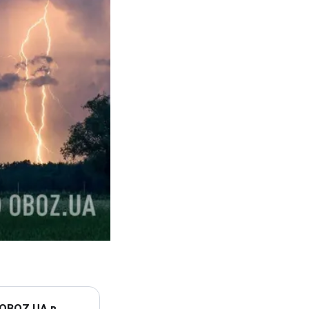
 OBOZ.UA в