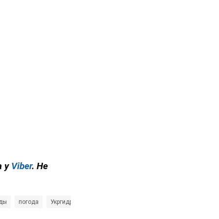
а у
Viber
. Не
оды
погода
Укргидрометцентр
дождь