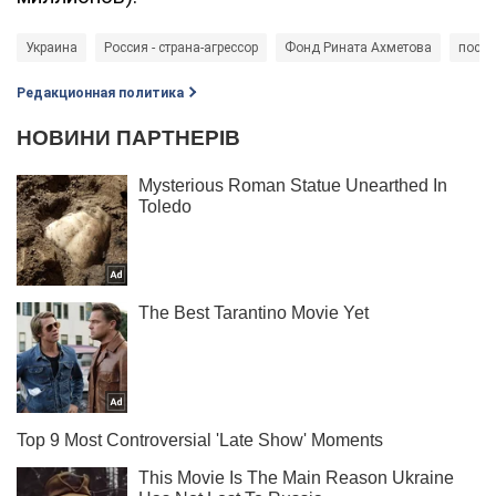
Украина
Россия - страна-агрессор
Фонд Рината Ахметова
постр
Редакционная политика