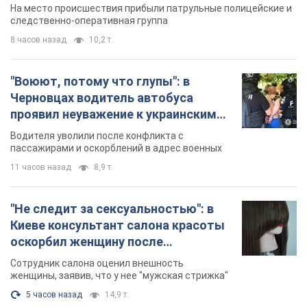
протокол. Видео
На место происшествия прибыли патрульные полицейские и
следственно-оперативная группа
8 часов назад
10,2 т.
"Воюют, потому что глупы": в
Черновцах водитель автобуса
проявил неуважение к украинским
военным и поплатился за это.
Водителя уволили после конфликта с
Видео
пассажирами и оскорблений в адрес военных
11 часов назад
8,9 т.
"Не следит за сексуальностью": в
Киеве консультант салона красоты
оскорбил женщину после
химиотерапии, разгорелся скандал.
Сотрудник салона оценил внешность
Фото
женщины, заявив, что у нее "мужская стрижка"
5 часов назад
14,9 т.