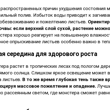
 распространенных причин ухудшения состояния 
вильный полив. Избыток воды приводит к загнива
 обезвоживанию и пожелтению листьев.
Ориентир
очвы: если верхний слой сухой, растение можно
нстера хорошо реагирует на повышенную влажност
рное опрыскивание листьев особенно важно в теп
ая середина для здорового роста
ера растет в тропических лесах под пологом дер
рямого солнца. Слишком яркое освещение может 
 листьев.
В то же время глубокая тень также в
оцируя массовое пожелтение и опадение.
Лучши
 но рассеянным светом, где монстера сможет рав