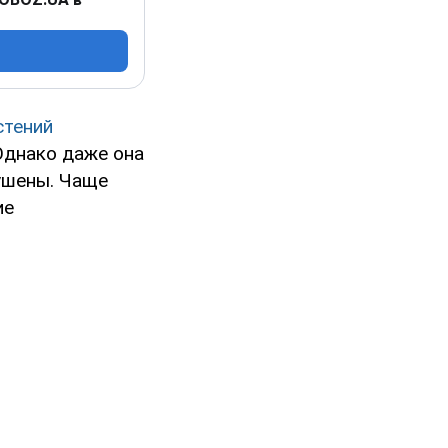
стений
Однако даже она
ушены. Чаще
ие