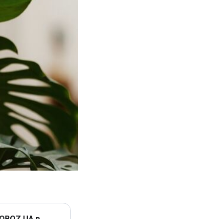
 OBOZ.UA в