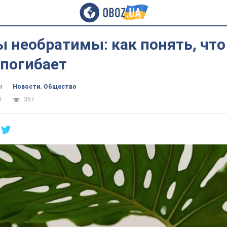
 необратимы: как понять, что
 погибает
м
Новости. Общество
1
357