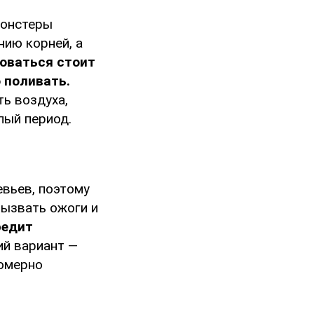
монстеры
нию корней, а
оваться стоит
 поливать.
ь воздуха,
лый период.
евьев, поэтому
вызвать ожоги и
редит
й вариант —
номерно