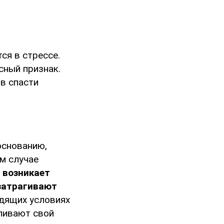
ся в стрессе.
сный признак.
в спасти
основанию,
м случае
 возникает
 затрагивают
одящих условиях
ливают свой