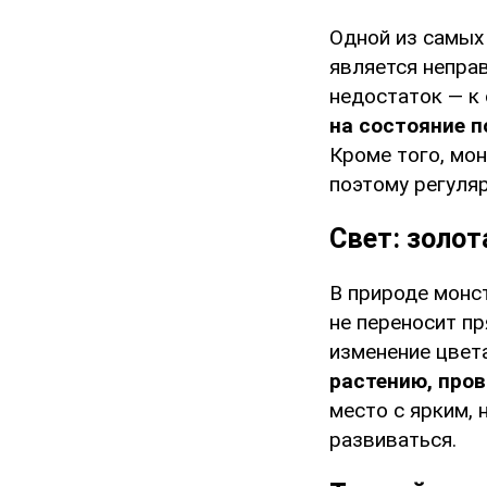
Одной из самых
является непра
недостаток — к
на состояние п
Кроме того, мо
поэтому регуля
Свет: золот
В природе монст
не переносит п
изменение цвета
растению, пров
место с ярким,
развиваться.