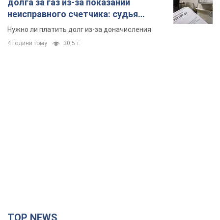
долга за газ из-за показаний
неисправного счетчика: судья
вынес неожиданное решение
Нужно ли платить долг из-за доначисления
4 години тому
30,5 т.
TOP NEWS