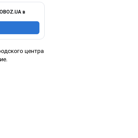
 OBOZ.UA в
родского центра
ие.