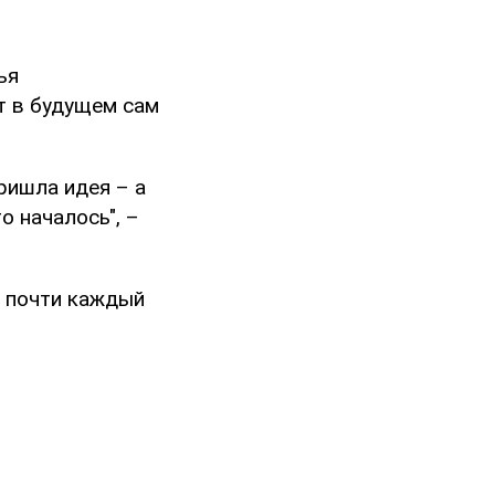
ья
т в будущем сам
пришла идея – а
о началось", –
о почти каждый