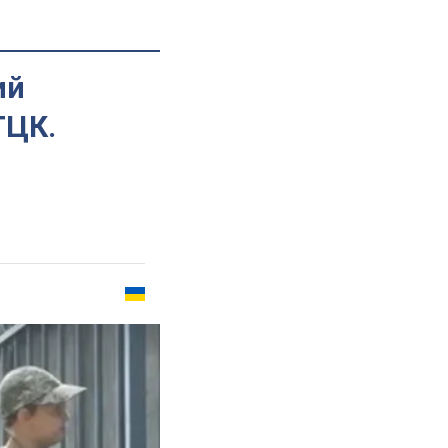
ий
ТЦК.