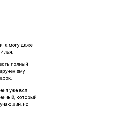
и, а могу даже
 Илья.
 есть полный
вручен ему
арок.
меня уже вся
оенный, который
бучающий, но