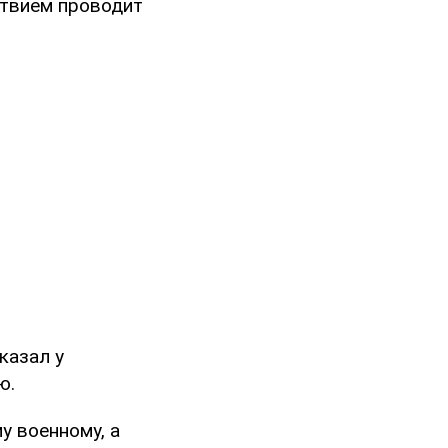
ствием проводит
казал у
ю.
у военному, а