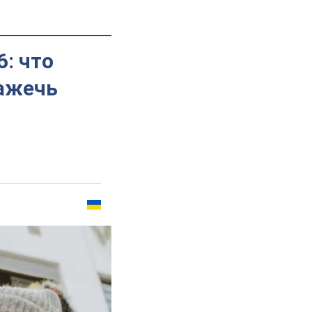
: что
зажечь