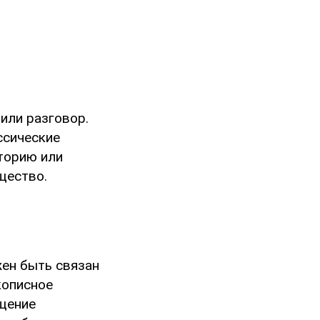
или разговор.
ссические
сторию или
щество.
жен быть связан
кописное
щение