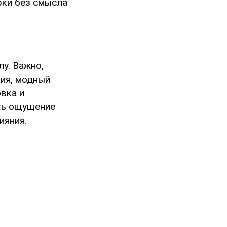
рки без смысла
у. Важно,
ия, модный
вка и
ть ощущение
ияния.