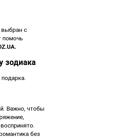
 выбран с
т помочь
OZ
.
UA.
у зодиака
 подарка.
й. Важно, чтобы
ряжение,
 воспринято.
романтика без