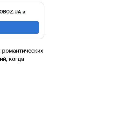
 OBOZ.UA в
м романтических
й, когда