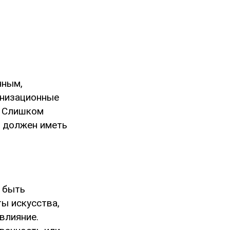
чным,
анизационные
. Слишком
к должен иметь
 быть
ы искусства,
влияние.