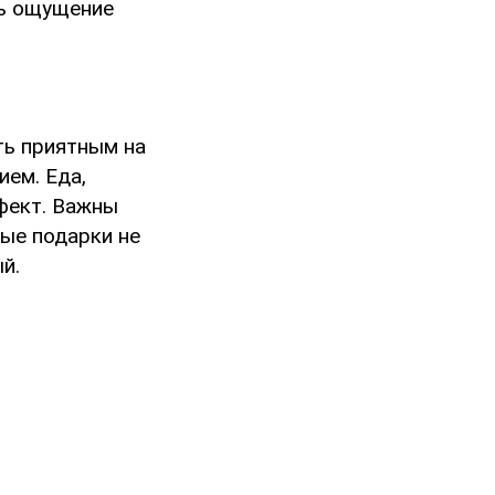
ть ощущение
ть приятным на
ем. Еда,
фект. Важны
ые подарки не
й.