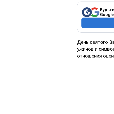
Будьте
Google
День святого В
ужинов и симво
отношения оцен