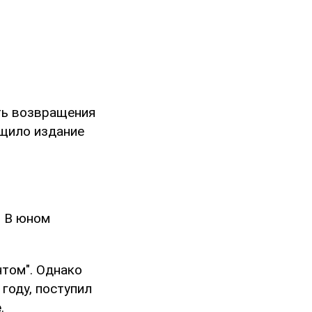
ть возвращения
бщило издание
. В юном
нтом". Однако
 году, поступил
е
.