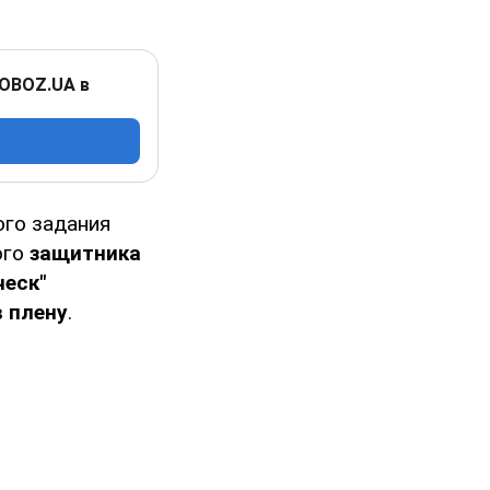
 OBOZ.UA в
ого задания
ого
защитника
еск"
в плену
.