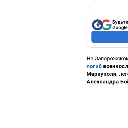
Будьте
Google
На Запорожском
погиб
военнос
Мариуполя
, ле
Александра Бо