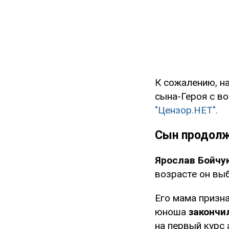
К сожалению, н
сына-Героя с в
"Цензор.НЕТ".
Сын продолж
Ярослав Бойчу
возрасте он выб
Его мама призна
юноша
закончи
на первый курс