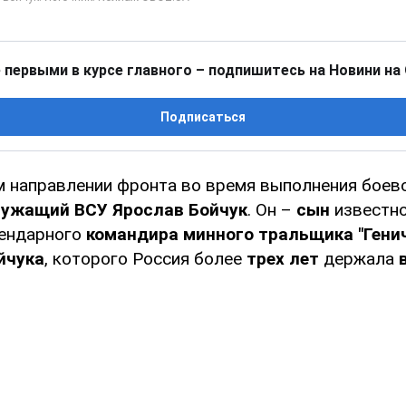
 первыми в курсе главного – подпишитесь на Новини на
Подписаться
 направлении фронта во время выполнения боев
лужащий ВСУ
Ярослав Бойчук
. Он –
сын
известн
гендарного
командира минного тральщика "Генич
йчука
, которого Россия более
трех лет
держала