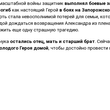
омасштабной войны защитник
выполнял боевые з
погиб
как настоящий Герой
в боях на Запорожск
рть стала невосполнимой потерей для семьи, кот
дой дождаться возвращения Александра из плена,
жить еще одну страшную трагедию.
чука
остались отец, мать и старший брат
. Сейч
олодого Героя домой
, чтобы достойно провести