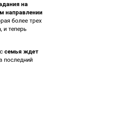
адания на
ом направлении
орая более трех
 и теперь
ас
семья ждет
 в последний