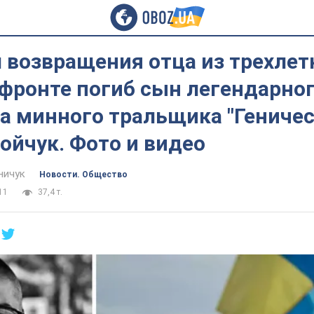
 возвращения отца из трехлет
 фронте погиб сын легендарно
а минного тральщика "Геничес
ойчук. Фото и видео
ничук
Новости. Общество
11
37,4 т.