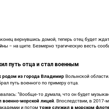
аконец вернувшись домой, теперь отец будет жда
ойны – на щите. Безмерно трагическую весть соо
ил путь отца и стал военным
к родом из города Владимир
Волынской области
рал путь военного по примеру отца.
валась: "Вообще-то думала, что он будет музыка
л военно-морской лицей
. Впоследствии, в 2017-м
 академии и потом
тоже служил в морском флот