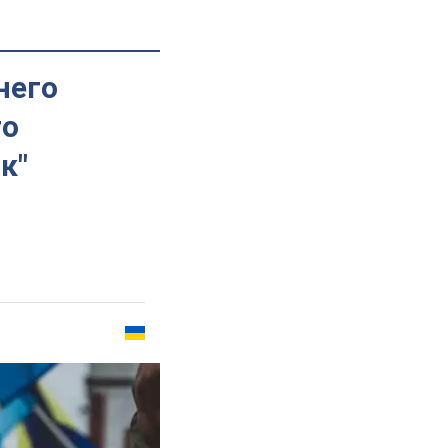
него
го
к"