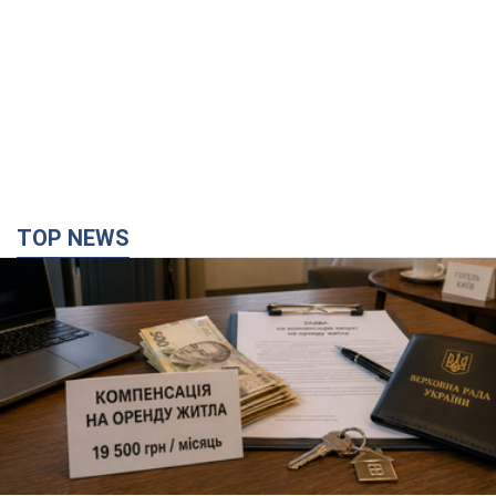
TOP NEWS
Депутаты взяли деньги из бюджета на аренду
элитных квартир в Киеве: кто из
парламентариев просил средства и где
поселился
Как работает особая социальная гарантия и кто ею
пользуется
годину тому
13,1 т.