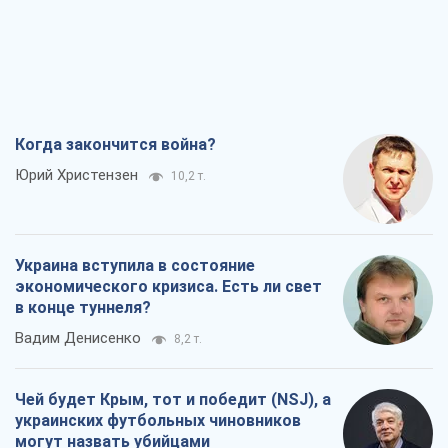
Украина вступила в состояние
экономического кризиса. Есть ли свет
в конце туннеля?
Вадим Денисенко
8,2 т.
Чей будет Крым, тот и победит (NSJ), а
украинских футбольных чиновников
могут назвать убийцами
Александр Кирш
7,9 т.
Запад проспал угрозу: Россия может
проверить НАТО войной
Леонид Невзлин
8,8 т.