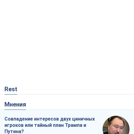
Rest
Мнения
Совпадение интересов двух циничных
игроков или тайный план Трампа и
Путина?
Виктор Швец
13,1 т.
Минск готовится к функционированию
в условиях масштабного военного
кризиса
Александр Левченко
17,8 т.