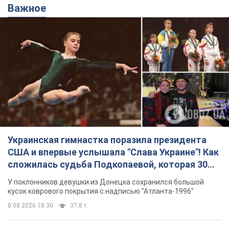
Украинская гимнастка поразила президента
США и впервые услышала "Слава Украине"! Как
сложилась судьба Подкопаевой, которая 30
лет назад завоевала "золото" Олимпиады
У поклонников девушки из Донецка сохранился большой
кусок коврового покрытия с надписью "Атланта-1996"
8.08.2026 18:30
37,8 т.
В Прикарпатье после аномальной
жары прошел сильный ливень:
дороги превратились в реки. Видео
Непогода обрушилась на Ивано-Франковскую
область и курортный Буковель
8.08.2026 09:27
38,9 т.