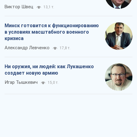
Ни оружия, ни людей: как Лукашенко
создает новую армию
Игар Тышкевич
15,0 т.
Когда закончится война?
Юрий Христензен
10,2 т.