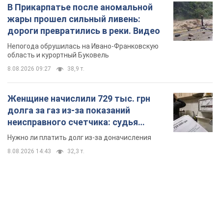
Женщине начислили 729 тыс. грн
долга за газ из-за показаний
неисправного счетчика: судья
вынес неожиданное решение
Нужно ли платить долг из-за доначисления
8.08.2026 14:43
32,3 т.