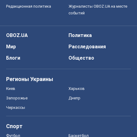
Регионы Украины
Киев
Харьков
Запорожье
Днепр
Черкассы
Спорт
Футбол
Баскетбол
Хоккей
Бокс
Формула-1
Моя школа
ГДЗ
Учебники
Онлайн уроки
ДПА