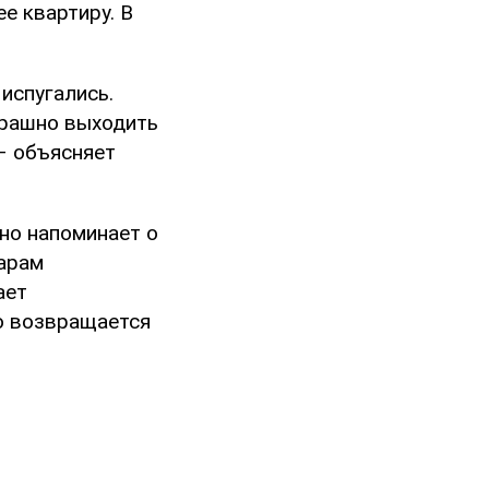
е квартиру. В
 испугались.
трашно выходить
 – объясняет
вно напоминает о
дарам
ает
но возвращается