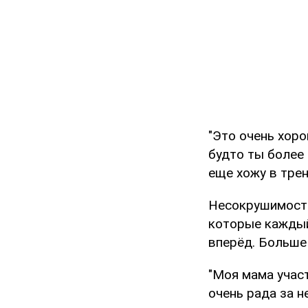
"Это очень хор
будто ты более 
еще хожу в тре
Несокрушимость
которые каждый
вперёд. Больше
"Моя мама участ
очень рада за не