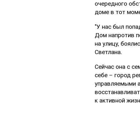
очередного обст
доме в тот мом
"У нас был попа
Дом напротив п
на улицу, бояли
Светлана.
Сейчас она с се
себе – город р
управляемыми а
восстанавливат
к активной жизн