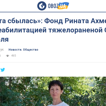
та сбылась»: Фонд Рината Ахм
реабилитацией тяжелораненой 
оля
ук
Новости. Общество
6
465