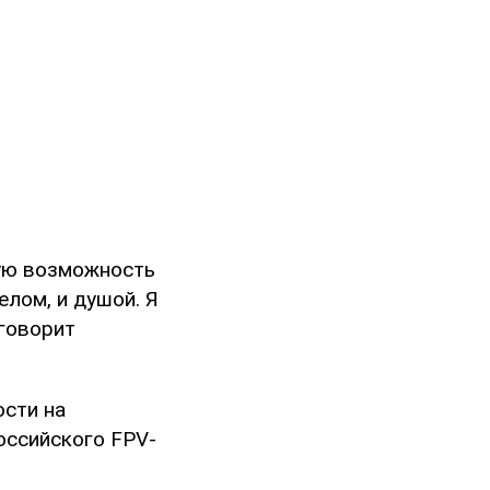
кую возможность
елом, и душой. Я
 говорит
ости на
оссийского FPV-