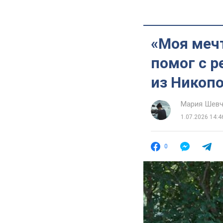
«Моя меч
помог с 
из Никоп
Мария Шевч
1.07.2026 14:4
0