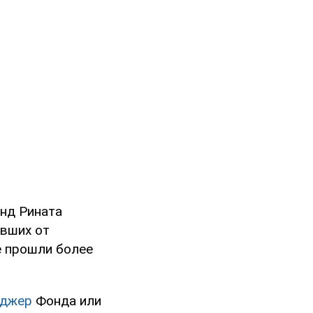
онд Рината
авших от
е прошли более
нджер
Фонда или