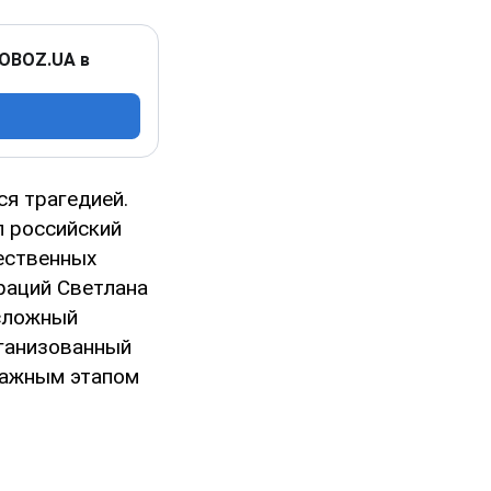
 OBOZ.UA в
ся трагедией.
л российский
жественных
раций Светлана
 сложный
рганизованный
важным этапом