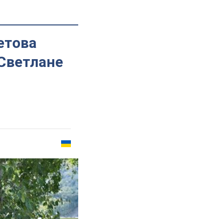
етова
Светлане