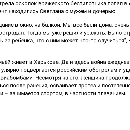
рела осколок вражеского беспилотника попал в е
ент находились Светлана с мужем и дочерью.
дание в окно, на балкон. Мы все были дома, очень
острадал. Тогда мы уже решили уезжать. Было с
сь за ребёнка, что с ним может что-то случиться",
мьёй живёт в Харькове. Да и здесь война ежедне
егулярно подвергается российским обстрелам и у
виабомбами. Несмотря на это, женщина продолж
ься после ранения, осваивает протез и постепен
и – занимается спортом, в частности плаванием.