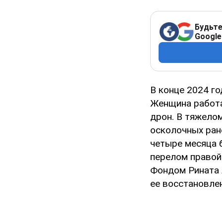
Будьте
Google
В конце 2024 г
Женщина работа
дрон. В тяжело
осколочных ран
четыре месяца б
перелом правой
Фондом Рината 
ее восстановлен