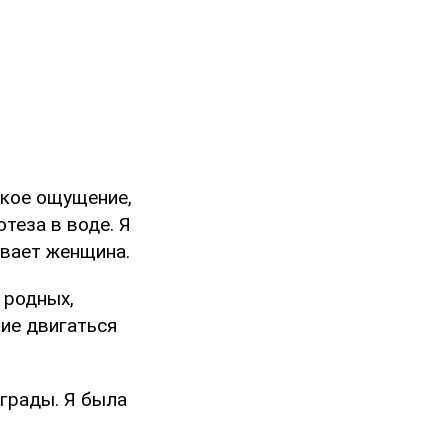
акое ощущение,
отеза в воде. Я
ывает женщина.
 родных,
ние двигаться
аграды. Я была