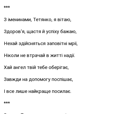
***
З іменинами, Тетянко, я вітаю,
Здоров'я, щастя й успіху бажаю,
Нехай здійсняться заповітні мрії,
Ніколи не втрачай в житті надії.
Хай ангел твій тебе оберігає,
Завжди на допомогу поспішає,
І все лише найкраще посилає.
***