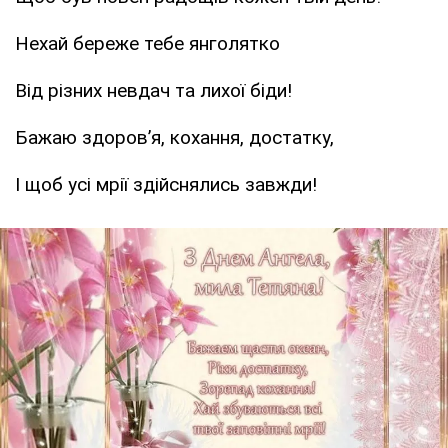
Нехай береже тебе янголятко
Від різних невдач та лихої біди!
Бажаю здоров’я, кохання, достатку,
І щоб усі мрії здійснялись завжди!