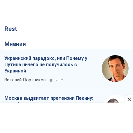
Виталий Портников
7,8 т.
Москва выдвигает претензии Пекину:
дружба превращается в зависимость
России от Китая
Виктор Каспрук
7,6 т.
Дух Анкориджа окончательно
испарился
Виктор Андрусив
1,9 т.