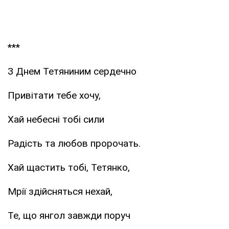
***
З Днем Тетяниним сердечно
Привітати тебе хочу,
Хай небесні тобі сили
Радість та любов пророчать.
Хай щастить тобі, Тетянко,
Мрії здійсняться нехай,
Те, що янгол завжди поруч