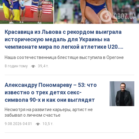
Александру Пономареву – 53: что
известно о трех детях секс-
символа 90-х и как они выглядят
Несмотря на развитие карьеры, артист не
забывал о личном счастье
9.08.2026 04:01
10,5 т.
В ПриватБанке рассказали,
действительны ли доллары 1996
года: принимают ли обменники и
банки такие купюры
Что делать, если банки и обменники не
принимают старые доллары
9.08.2026 02:20
91,9 т.