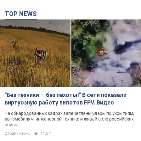
"Без техники — без пехоты!" В сети показали
виртуозную работу пилотов FPV. Видео
На обнародованных кадрах запечатлены удары по укрытиям,
автомобилям, инженерной технике и живой силе российских
войск
2 години тому
11,5 т.
Армия РФ уничтожила предприятие Kromberg &
Schubert в Житомире. Фото
Когда предприятие возобновит работу, пока неизвестно
2 години тому
9,9 т.
Киево-Печерскую лавру закроют 80-метровым
"монстром"? Почему киевские власти
отказались остановить строительство
небоскреба "московского верующего"
Какая реакция Кличко на петицию по отмене строительства