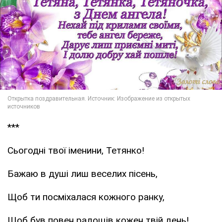
***
Сьогодні твої іменини, Тетянко!
Бажаю в душі лиш веселих пісень,
Щоб ти посміхалася кожного ранку,
Щоб був повен радощів кожен твій день!