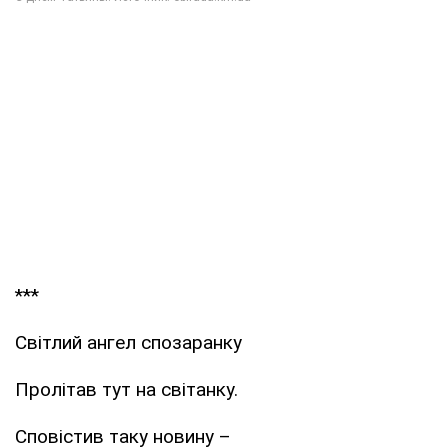
***
Світлий ангел спозаранку
Пролітав тут на світанку.
Сповістив таку новину –