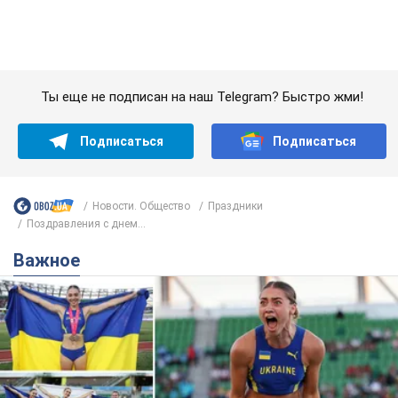
Важное
Красавица из Львова с рекордом выиграла
историческую медаль для Украины на
чемпионате мира по легкой атлетике U20.
Видео
Наша соотечественница блестяще выступила в Орегоне
8 годин тому
39,4 т.