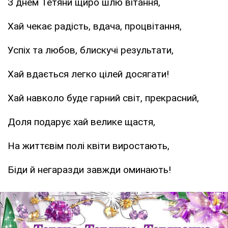
З днем Тетяни щиро шлю вітання,
Хай чекає радість, вдача, процвітання,
Успіх та любов, блискучі результати,
Хай вдається легко цілей досягати!
Хай навколо буде гарний світ, прекрасний,
Доля подарує хай велике щастя,
На життєвім полі квіти виростають,
Біди й негаразди завжди оминають!