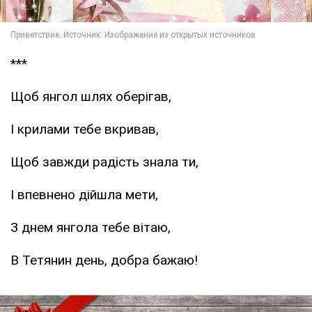
***
Щоб янгол шлях оберігав,
І крилами тебе вкривав,
Щоб завжди радість знала ти,
І впевнено дійшла мети,
З днем янгола тебе вітаю,
В Тетянин день, добра бажаю!