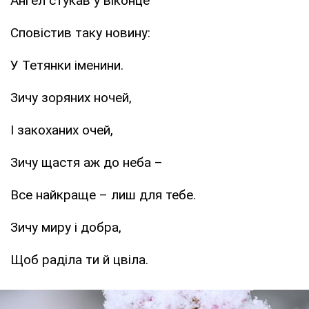
Ангел стукав у віконце
Сповістив таку новину:
У Тетянки іменини.
Зичу зоряних ночей,
І закоханих очей,
Зичу щастя аж до неба –
Все найкраще – лиш для тебе.
Зичу миру і добра,
Щоб раділа ти й цвіла.