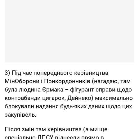
3) Під час попереднього керівництва
МінОборони і Прикордонників (нагадаю, там
була людина Єрмака – фігурант справи щодо
контрабанди цигарок, Дейнеко) максимально
блокували надання будь-яких даних щодо цих
закупівель.
Після змін там керівництва (а ми ще
спеціально ДПСУ віднесли прямо в