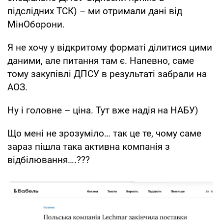
підслідних ТСК) – ми отримали дані від
МінОборони.
Я не хочу у відкритому форматі ділитися цими
даними, але питання там є. Напевно, саме
тому закупівлі ДПСУ в результаті забрали на
АОЗ.
Ну і головне – ціна. Тут вже надія на НАБУ)
Що мені не зрозуміло… так це те, чому саме
зараз пішла така активна компанія з
відбілювання….???