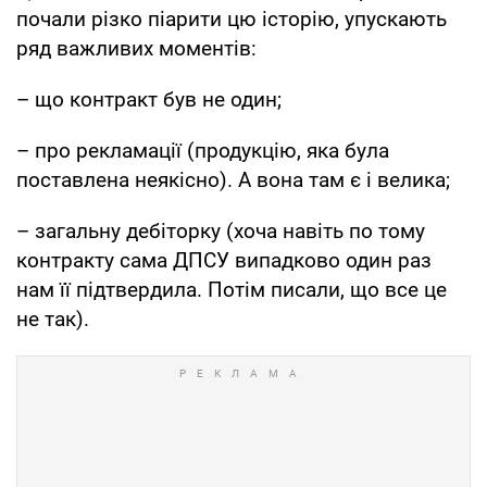
почали різко піарити цю історію, упускають
ряд важливих моментів:
– що контракт був не один;
– про рекламації (продукцію, яка була
поставлена неякісно). А вона там є і велика;
– загальну дебіторку (хоча навіть по тому
контракту сама ДПСУ випадково один раз
нам її підтвердила. Потім писали, що все це
не так).