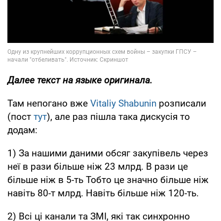
Далее текст на языке оригинала.
Там непогано вже
Vitaliy Shabunin
розписали
(пост
тут
), але раз пішла така дискусія то
додам:
1) За нашими даними обсяг закупівель через
неї в рази більше ніж 23 млрд. В рази це
більше ніж в 5-ть Тобто це значно більше ніж
навіть 80-т млрд. Навіть більше ніж 120-ть.
2) Всі ці канали та ЗМІ, які так синхронно