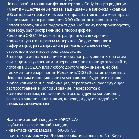
На все опубликованные фотоматериалы Getty Images редакция
имеет имущественные права, защищаемые законом Украины
«Об авторских правах и смежных правах», никто не имеет права
без письменного разрешения ООО «Золотая середина» их
использовать, они не подлежат дальнейшему воспроизводству,
переводу, распространению в любой форме.
Редакция OBOZ.UA может не разделять точку зрения,
изложенную в авторском материале. За достоверность
информации, размещенной в рекламных материалах,
ответственность несет рекламодатель.
Запрещено использование материалов размещенных на этом
сайте, даже с указанием гиперссылки на страницу этого сайта,
логотипа OBOZ.UA или любого другого упоминания, но без
письменного разрешения Редакции/ООО «Золотая середина»
Незаконным использованием материалов будет считаться:
любое копирование, публикация, перепечатка, последующее
распространение, использование, переработка с
использованием, включением в состав других материалов,
распространение, адаптация, перевод и другие подобные
изменения материала.
Название онлайн медиа — «OBOZ.UA»
- субъект в сфере онлайн медиа;
- идентификатор медиа — R40-06156;
- почтовый адрес — ул. Деревообрабатывающая, д. 7, г. Киев,