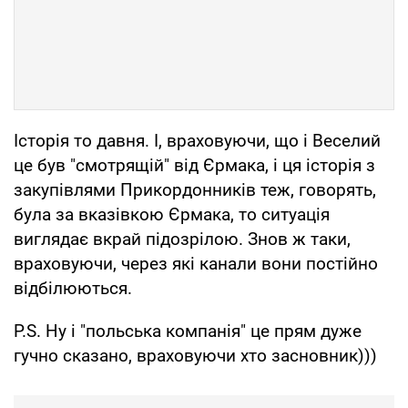
Історія то давня. І, враховуючи, що і Веселий
це був "смотрящій" від Єрмака, і ця історія з
закупівлями Прикордонників теж, говорять,
була за вказівкою Єрмака, то ситуація
виглядає вкрай підозрілою. Знов ж таки,
враховуючи, через які канали вони постійно
відбілюються.
P.S. Ну і "польська компанія" це прям дуже
гучно сказано, враховуючи хто засновник)))