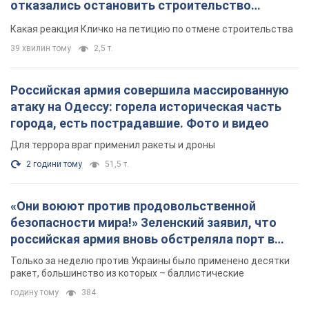
отказались остановить строительство
небоскреба "московского верующего"
Какая реакция Кличко на петицию по отмене строительства
39 хвилин тому
2,5 т.
Российская армия совершила массированную
атаку на Одессу: горела историческая часть
города, есть пострадавшие. Фото и видео
Для террора враг применил ракеты и дроны
2 години тому
51,5 т.
«Они воюют против продовольственной
безопасности мира!» Зеленский заявил, что
российская армия вновь обстреляла порт в
Одессе
Только за неделю против Украины было применено десятки
ракет, большинство из которых – баллистические
годину тому
384