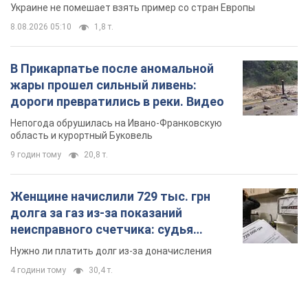
9 годин тому
20,8 т.
Женщине начислили 729 тыс. грн
долга за газ из-за показаний
неисправного счетчика: судья
вынес неожиданное решение
Нужно ли платить долг из-за доначисления
4 години тому
30,4 т.