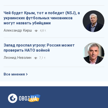
проверить НАТО войной
Леонид Невзлин
7,1 т.
Все мнения
О компании
Команда
Правовая информация
Политика
конфиденциальности
Реклама на сайте
Документы
Редакционная политика
Журналисты OBOZ.UA на месте
событий