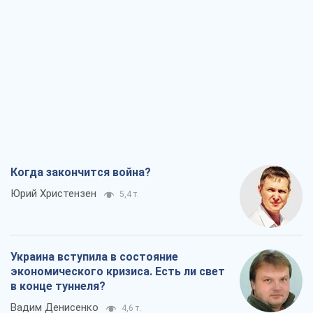
Когда закончится война?
Юрий Христензен
5,4 т.
Украина вступила в состояние
экономического кризиса. Есть ли свет
в конце туннеля?
Вадим Денисенко
4,6 т.
Чей будет Крым, тот и победит (NSJ), а
украинских футбольных чиновников
могут назвать убийцами
Александр Кирш
4,8 т.
Запад проспал угрозу: Россия может