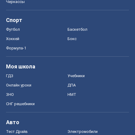
Моя школа
ГДЗ
Учебники
Онлайн уроки
ДПА
ЗНО
НМТ
СНГ решебники
Авто
Тест Драйв
Электромобили
Акции
Сервис
Food Oboz
Рецепты
Напитки
Диеты