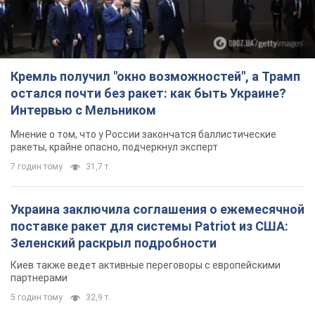
ракеты, крайне опасно, подчеркнул эксперт
7 годин тому
31,7 т.
Украина заключила соглашения о ежемесячной
поставке ракет для системы Patriot из США:
Зеленский раскрыл подробности
Киев также ведет активные переговоры с европейскими
партнерами
5 годин тому
32,9 т.
Заботилась об учениках и поддерживала
учителей: в результате удара РФ по Киевской
области погибли директор киевского лицея, её
муж и внук
Вечная память жертвам российского террора
5 годин тому
16,6 т.