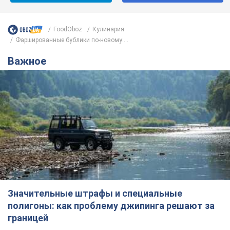
Значительные штрафы и специальные
полигоны: как проблему джипинга решают за
границей
Украине не помешает взять пример со стран Европы
8.08.2026 05:10
1,8 т.
В Прикарпатье после аномальной
жары прошел сильный ливень:
дороги превратились в реки. Видео
Непогода обрушилась на Ивано-Франковскую
область и курортный Буковель