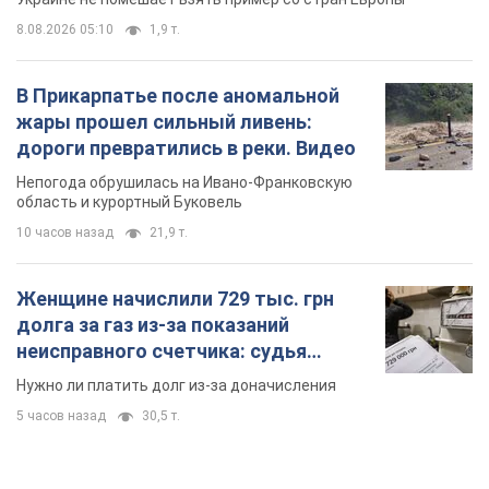
8.08.2026 05:10
1,9 т.
В Прикарпатье после аномальной
жары прошел сильный ливень:
дороги превратились в реки. Видео
Непогода обрушилась на Ивано-Франковскую
область и курортный Буковель
10 часов назад
21,9 т.
Женщине начислили 729 тыс. грн
долга за газ из-за показаний
неисправного счетчика: судья
вынес неожиданное решение
Нужно ли платить долг из-за доначисления
5 часов назад
30,5 т.