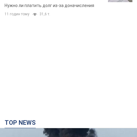
вынес неожиданное решение
Нужно ли платить долг из-за доначисления
11 годин тому
31,6 т.
TOP NEWS