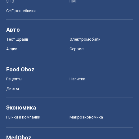
ЗНО
НМТ
СНГ решебники
Авто
Тест Драйв
Электромобили
Акции
Сервис
Food Oboz
Рецепты
Напитки
Диеты
Экономика
Рынки и компании
Mакроэкономика
MedOboz