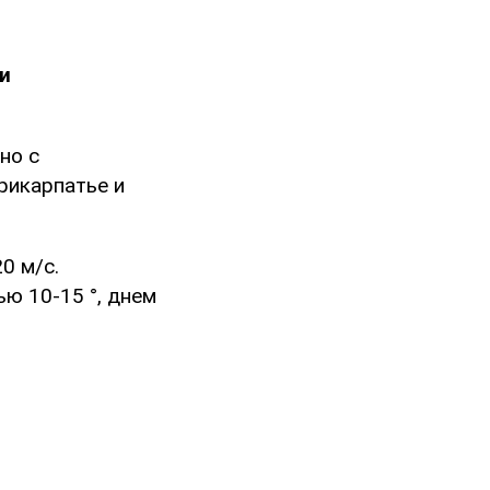
и
но с
рикарпатье и
0 м/с.
ью 10-15 °, днем