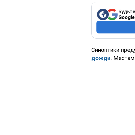
Будьте
Google
Синоптики пред
дожди
. Места