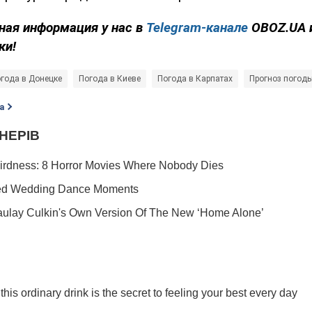
ная информация у нас в
Telegram-канале
OBOZ.UA 
ки!
года в Донецке
Погода в Киеве
Погода в Карпатах
Прогноз погод
а