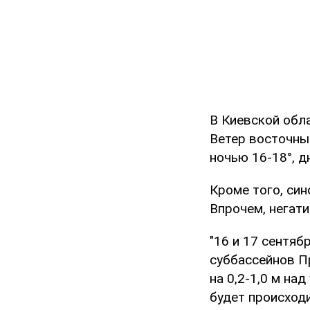
В Киевской обл
Ветер восточный
ночью 16-18°, д
Кроме того, син
Впрочем, негат
"16 и 17 сентяб
суббассейнов П
на 0,2-1,0 м на
будет происход