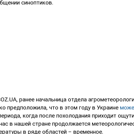
общении синоптиков.
OZ.UA, ранее начальница отдела агрометеороло
ко предположила, что в этом году в Украине
може
периода, когда после похолодания приходит ощут
час в нашей стране продолжается метеорологичес
ературы в ряде областей – временное.