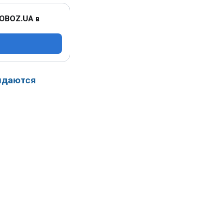
 OBOZ.UA в
идаются