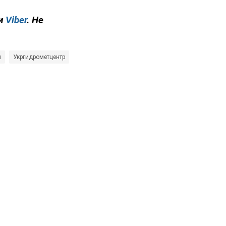
и
Viber
. Не
ы
Укргидрометцентр
дождь
синоптик
погода