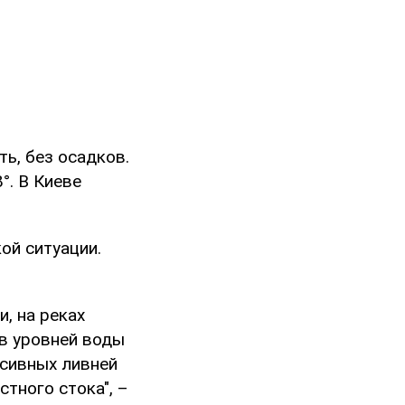
ь, без осадков.
°. В Киеве
ой ситуации.
, на реках
в уровней воды
нсивных ливней
тного стока", –