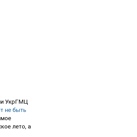
гии УкрГМЦ
т не быть
имое
кое лето, а