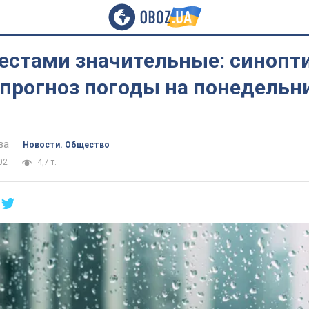
естами значительные: синопт
прогноз погоды на понедельни
ва
Новости. Общество
02
4,7 т.