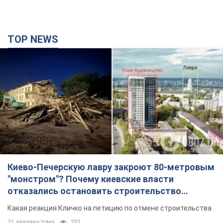
Киево-Печерскую лавру закроют 80-метровым
"монстром"? Почему киевские власти
отказались остановить строительство
небоскреба "московского верующего"
Какая реакция Кличко на петицию по отмене строительства
21 хвилину тому
201
Российская армия совершила массированную
атаку на Одессу: горела историческая часть
города, есть пострадавшие. Фото и видео
Для террора враг применил ракеты и дроны
2 години тому
51,1 т.
«Они воюют против продовольственной
безопасности мира!» Зеленский заявил, что