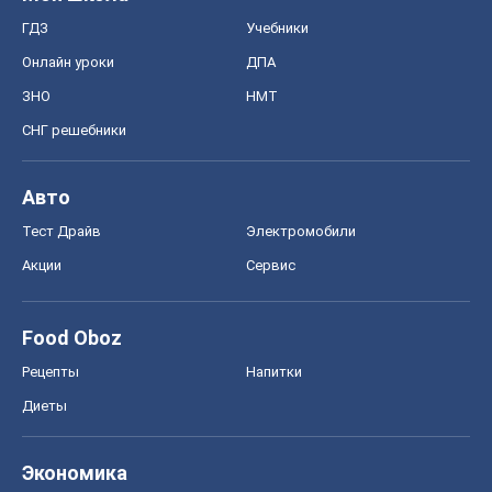
Food Oboz
Рецепты
Напитки
Диеты
Экономика
Рынки и компании
Mакроэкономика
MedOboz
Новости медицины
MAMACLUB
Шоу
Афиша
Сплетни
Красота
Мода