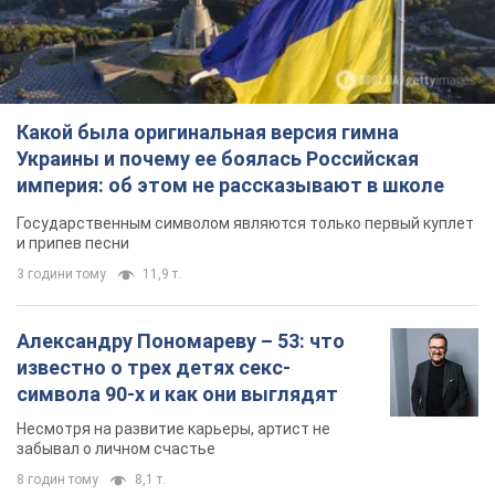
Александру Пономареву – 53: что
известно о трех детях секс-
символа 90-х и как они выглядят
Несмотря на развитие карьеры, артист не
забывал о личном счастье
8 годин тому
8,1 т.
В ПриватБанке рассказали,
действительны ли доллары 1996
года: принимают ли обменники и
банки такие купюры
Что делать, если банки и обменники не
принимают старые доллары
10 годин тому
72,6 т.