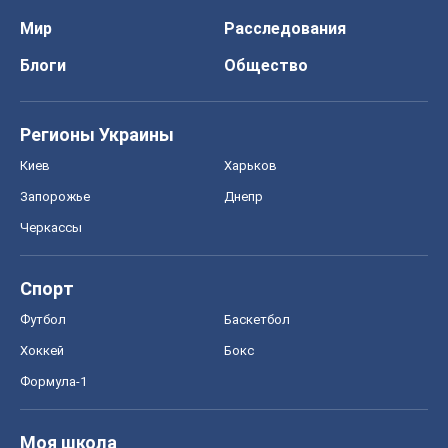
Спорт
Футбол
Баскетбол
Хоккей
Бокс
Формула-1
Моя школа
ГДЗ
Учебники
Онлайн уроки
ДПА
ЗНО
НМТ
СНГ решебники
Авто
Тест Драйв
Электромобили
Акции
Сервис