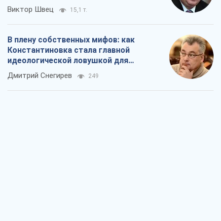
Рекрутинг: обновленный и, похоже,
полезный вражеский опыт, или
Диалектика требовательной трусости
Александр Кирш
609
Ни оружия, ни людей: как Лукашенко
создает новую армию
Игар Тышкевич
16,2 т.