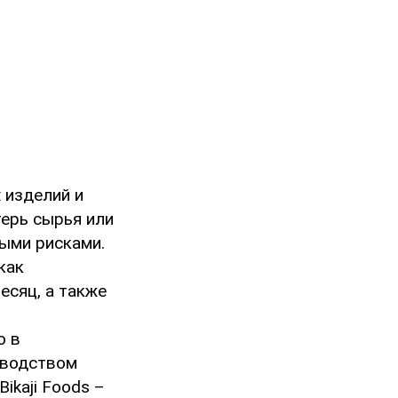
 изделий и
терь сырья или
ыми рисками.
как
есяц, а также
ю в
оводством
ikaji Foods –