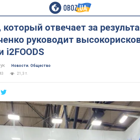
 который отвечает за результа
ченко руководит высокориск
и i2FOODS
ук
Новости. Общество
43
21,3 т.