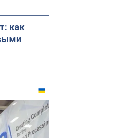
т: как
овыми