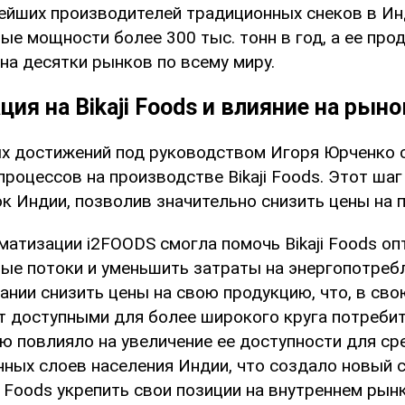
нейших производителей традиционных снеков в И
е мощности более 300 тыс. тонн в год, а ее про
на десятки рынков по всему миру.
ия на Bikaji Foods и влияние на рын
х достижений под руководством Игоря Юрченко 
роцессов на производстве Bikaji Foods. Этот ша
к Индии, позволив значительно снизить цены на 
матизации i2FOODS смогла помочь Bikaji Foods о
ые потоки и уменьшить затраты на энергопотребл
нии снизить цены на свою продукцию, что, в сво
т доступными для более широкого круга потребит
ю повлияло на увеличение ее доступности для ср
нных слоев населения Индии, что создало новый с
i Foods укрепить свои позиции на внутреннем рынк