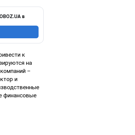
 OBOZ.UA в
ривести к
зируются на
 компаний –
ектор и
оизводственные
ие финансовые