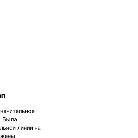
on
значительное
. Была
льной линии на
ижены