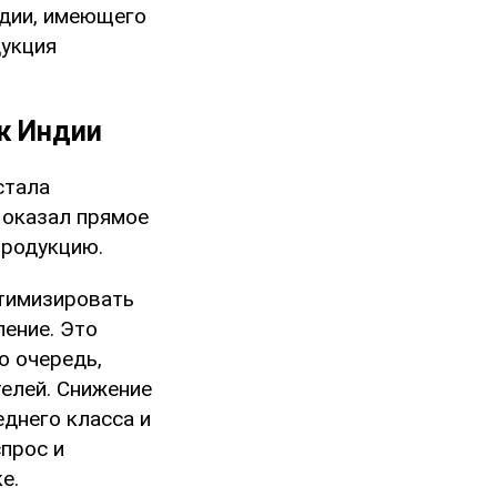
ндии, имеющего
дукция
ок Индии
стала
г оказал прямое
продукцию.
птимизировать
ение. Это
ю очередь,
елей. Снижение
еднего класса и
прос и
е.