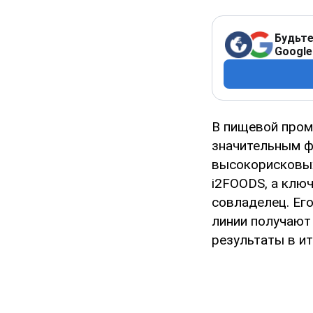
Будьте
Google
В пищевой пром
значительным ф
высокорисковых
i2FOODS, а ключ
совладелец. Ег
линии получают 
результаты в и