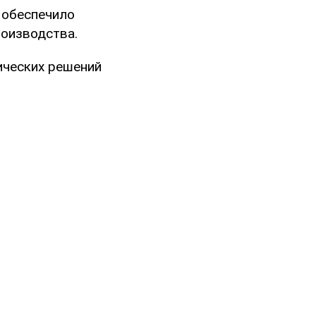
 обеспечило
роизводства.
ических решений