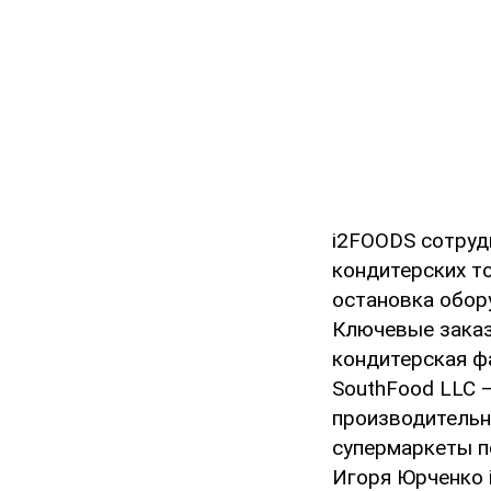
i2FOODS сотруд
кондитерских т
остановка обор
Ключевые заказ
кондитерская фа
SouthFood LLC 
производительн
супермаркеты п
Игоря Юрченко 