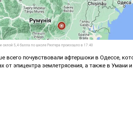
ше всего почувствовали афтершоки в Одессе, кот
х от эпицентра землетрясения, а также в Умани и