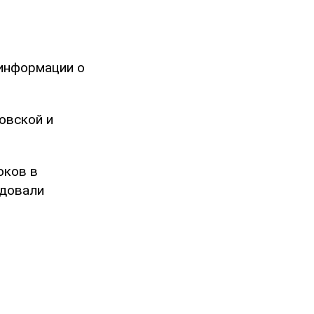
 информации о
овской и
оков в
одовали