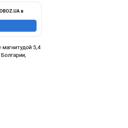
 OBOZ.UA в
е
магнитудой 5,4
 Болгарии,