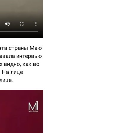
ента страны Маю
давала интервью
 видно, как во
 На лице
лице.