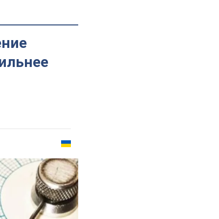
ение
сильнее