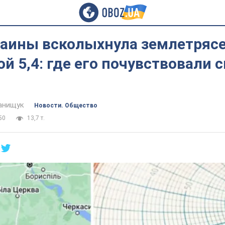
раины всколыхнула землетряс
й 5,4: где его почувствовали 
анищук
Новости. Общество
50
13,7 т.