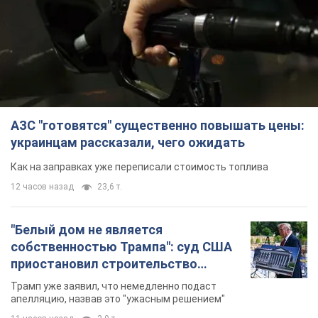
АЗС "готовятся" существенно повышать цены:
украинцам рассказали, чего ожидать
Как на заправках уже переписали стоимость топлива
12 часов назад
23,6 т.
"Белый дом не является
собственностью Трампа": суд США
приостановил строительство
бального зала стоимостью 400 млн
Трамп уже заявил, что немедленно подаст
долларов
апелляцию, назвав это "ужасным решением"