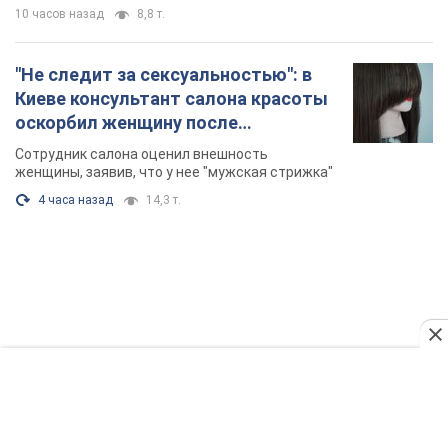
10 часов назад
8,8 т.
"Не следит за сексуальностью": в
Киеве консультант салона красоты
оскорбил женщину после
химиотерапии, разгорелся скандал.
Сотрудник салона оценил внешность
Фото
женщины, заявив, что у нее "мужская стрижка"
4 часа назад
14,3 т.