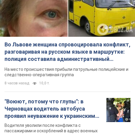
Во Львове женщина спровоцировала конфликт,
разговаривая на русском языке в маршрутке:
полиция составила административный
протокол. Видео
На место происшествия прибыли патрульные полицейские и
следственно-оперативная группа
8 часов назад
10,0 т.
"Воюют, потому что глупы": в
Черновцах водитель автобуса
проявил неуважение к украинским
военным и поплатился за это.
Водителя уволили после конфликта с
Видео
пассажирами и оскорблений в адрес военных