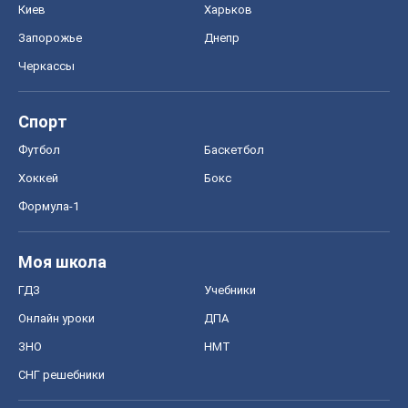
Киев
Харьков
Запорожье
Днепр
Черкассы
Спорт
Футбол
Баскетбол
Хоккей
Бокс
Формула-1
Моя школа
ГДЗ
Учебники
Онлайн уроки
ДПА
ЗНО
НМТ
СНГ решебники