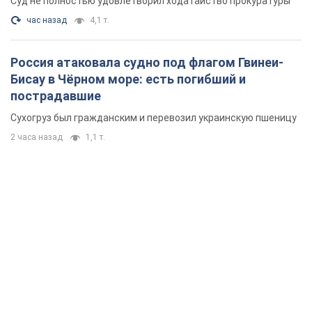
Суд не полностью удовлетворил ходатайство прокуратуры
час назад
4,1 т.
Россия атаковала судно под флагом Гвинеи-
Бисау в Чёрном море: есть погибший и
пострадавшие
Сухогруз был гражданским и перевозил украинскую пшеницу
2 часа назад
1,1 т.