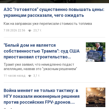
АЗС "готовятся" существенно повышать цены:
украинцам рассказали, чего ожидать
Как на заправках уже переписали стоимость топлива
7.08.2026 22:56
23,7 т.
"Белый дом не является
собственностью Трампа": суд США
приостановил строительство
бального зала стоимостью 400 млн
Трамп уже заявил, что немедленно подаст
долларов
апелляцию, назвав это "ужасным решением"
11 часов назад
3,1 т.
Война меняет не только тактику: в
НГУ показали инженерные решения
против российских FPV-дронов.
Фото