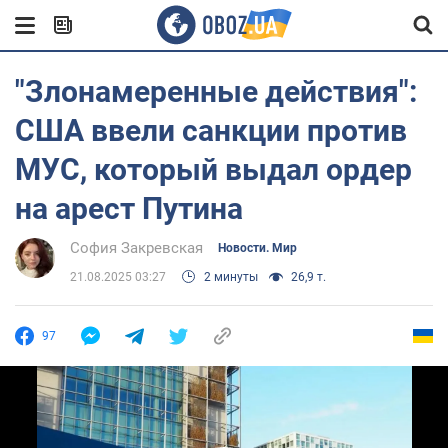
"Злонамеренные действия":
США ввели санкции против
МУС, который выдал ордер
на арест Путина
София Закревская
Новости. Мир
21.08.2025 03:27
2 минуты
26,9 т.
97