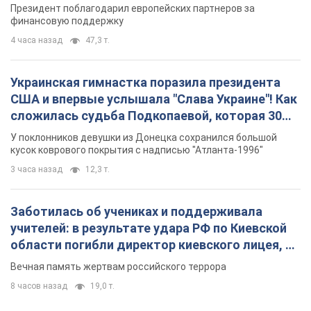
Президент поблагодарил европейских партнеров за
финансовую поддержку
4 часа назад
47,3 т.
Украинская гимнастка поразила президента
США и впервые услышала "Слава Украине"! Как
сложилась судьба Подкопаевой, которая 30
лет назад завоевала "золото" Олимпиады
У поклонников девушки из Донецка сохранился большой
кусок коврового покрытия с надписью "Атланта-1996"
3 часа назад
12,3 т.
Заботилась об учениках и поддерживала
учителей: в результате удара РФ по Киевской
области погибли директор киевского лицея, её
муж и внук
Вечная память жертвам российского террора
8 часов назад
19,0 т.