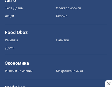
Авто
Тест Драйв
Электромобили
Акции
Сервис
Food Oboz
Рецепты
Напитки
Диеты
Экономика
Рынки и компании
Mакроэкономика
MedOboz
Новости медицины
MAMACLUB
Шоу