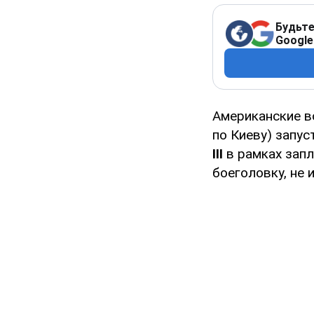
Будьте
Google
Американские в
по Киеву) запу
III
в рамках зап
боеголовку, не 