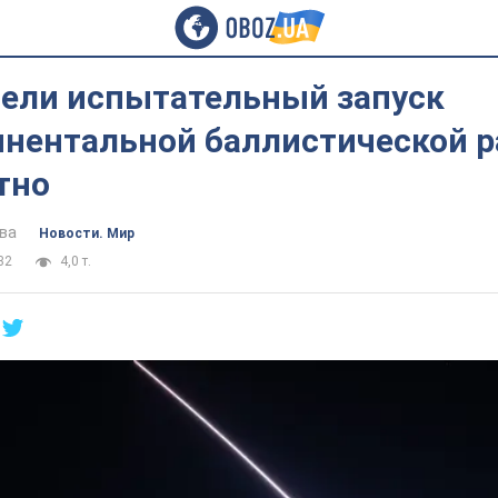
ели испытательный запуск
нентальной баллистической р
тно
ва
Новости. Мир
32
4,0 т.