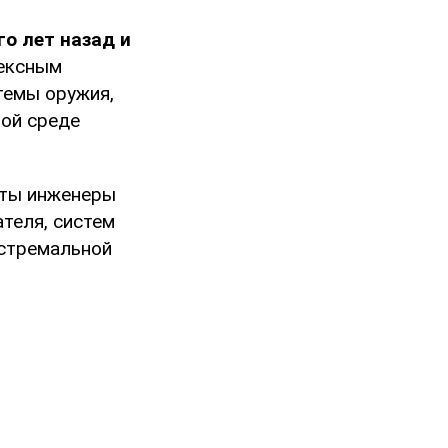
о лет назад и
лексным
темы оружия,
мой среде
еты инженеры
теля, систем
кстремальной