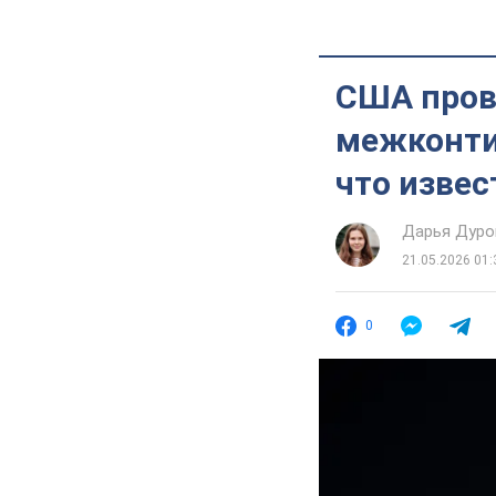
США пров
межконти
что извес
Дарья Дуро
21.05.2026 01:
0