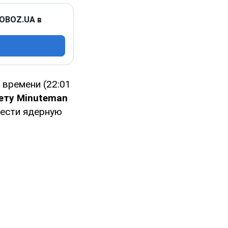
 OBOZ.UA в
 времени (22:01
ету Minuteman
нести ядерную