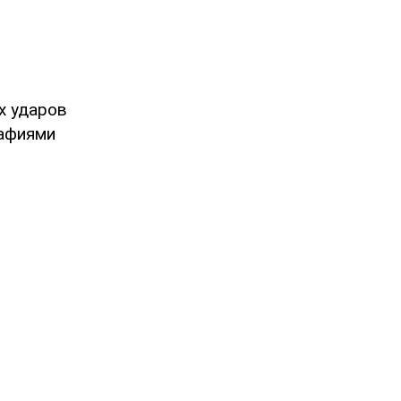
х ударов
рафиями