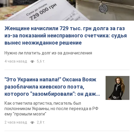
Женщине начислили 729 тыс. грн долга за газ
из-за показаний неисправного счетчика: судья
вынес неожиданное решение
Нужно ли платить долг из-за доначисления
4 часа назад
5,6 т.
"Это Украина напала!" Оксана Вояж
разоблачила киевского поэта,
которого "зазомбировали": он даже
русского не знал, а теперь хочет
Как отметила артистка, писатель был
геноцида украинцев
поклонником Украины, но после переезда в РФ
ему "промыли мозги"
2 часа назад
2,8 т.