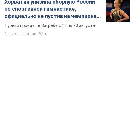
Хорватия унизила сборную России
по спортивной гимнастике,
официально не пустив на чемпионат
Европы основных спортсменов
Турнир пройдет в Загребе с 13 по 23 августа
6 часов назад
9,1 т.