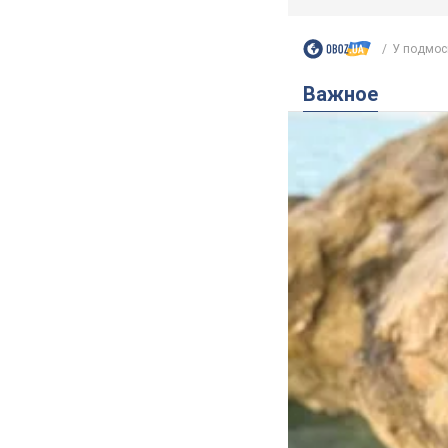
У подмоск
Важное