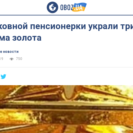
ковной пенсионерки украли тр
ма золота
е новости
19
750