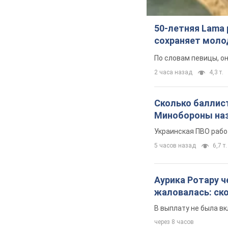
50-летняя Lama 
сохраняет молод
По словам певицы, о
2 часа назад
4,3 т.
Сколько баллист
Минобороны наз
Украинская ПВО рабо
5 часов назад
6,7 т.
Аурика Ротару ч
жаловалась: ск
В выплату не была в
через 8 часов