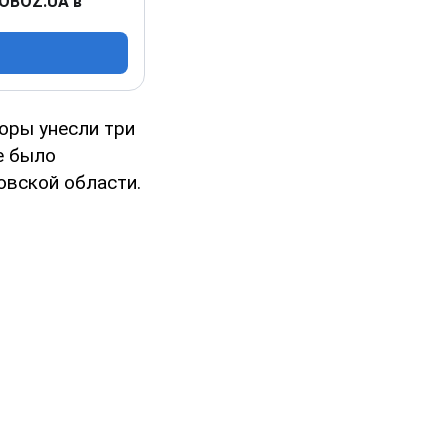
 OBOZ.UA в
оры унесли три
е было
овской области.