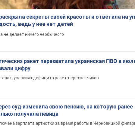
раскрыла секреты своей красоты и ответила на уп
ость, ведь у нее нет детей
на не делает ничего необычного
ических ракет перехватила украинская ПВО в июле
вали цифру
тала в условиях дефицита ракет-перехватчиков
ерез суд изменила свою пенсию, на которую ранее
олько получала певица
ключена зарплата артистки за время работы в Черновицкой фила