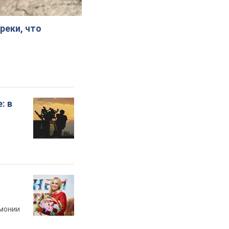
реки, что
: в
рмонии