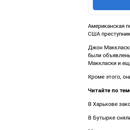
Американская п
США преступник
Джон Маккласки
были объявлены
Маккласки и ещ
Кроме этого, о
Читайте по тем
В Харькове зак
В Бутырке снял