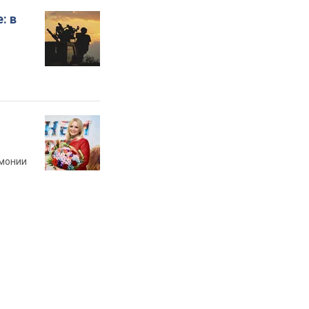
: в
рмонии