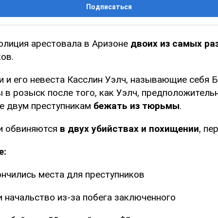
Подписаться
олиция арестовала в Аризоне
двоих из самых р
ов.
 и его невеста Касслин Уэлч, называющие себя Б
 в розыск после того, как Уэлч, предположительн
е двум преступникам
бежать из тюрьмы
.
ни обвиняются
в двух убийствах и похищении
, пе
е:
ончились места для преступников
и начальство из-за побега заключенного