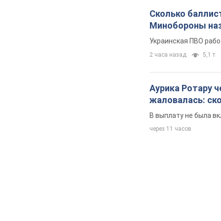
Сколько баллист
Минобороны наз
Украинская ПВО рабо
2 часа назад
5,1 т.
Аурика Ротару ч
жаловалась: ск
В выплату не была в
через 11 часов