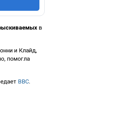
азыскиваемых
в
онни и Клайд,
о, помогла
редает
BBC
.