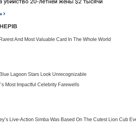
а убийство 20-летней жены $2 тысячи
а