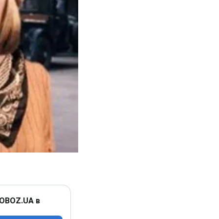
 OBOZ.UA в