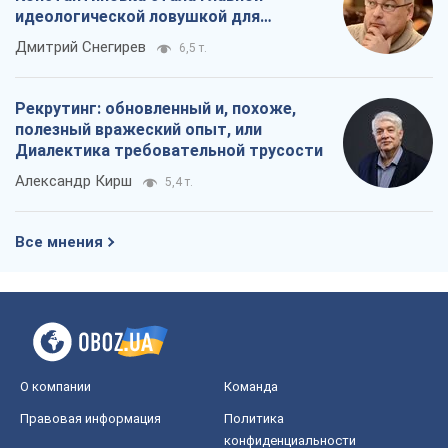
идеологической ловушкой для
российских оккупантов
Дмитрий Снегирев
6,5 т.
Рекрутинг: обновленный и, похоже,
полезный вражеский опыт, или
Диалектика требовательной трусости
Александр Кирш
5,4 т.
Все мнения
О компании
Команда
Правовая информация
Политика
конфиденциальности