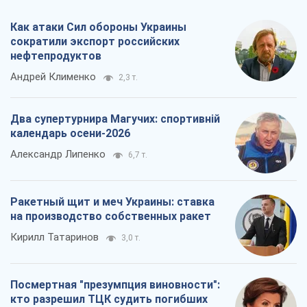
Как атаки Сил обороны Украины
сократили экспорт российских
нефтепродуктов
Андрей Клименко
2,3 т.
Два супертурнира Магучих: спортивній
календарь осени-2026
Александр Липенко
6,7 т.
Ракетный щит и меч Украины: ставка
на производство собственных ракет
Кирилл Татаринов
3,0 т.
Посмертная "презумпция виновности":
кто разрешил ТЦК судить погибших