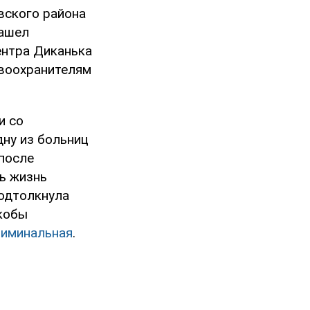
вского района
нашел
ентра Диканька
авоохранителям
и со
дну из больниц
после
ь жизнь
подтолкнула
якобы
риминальная
.