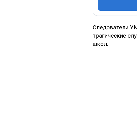
Следователи УМ
трагические сл
школ.