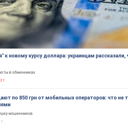
я" к новому курсу доллара: украинцам рассказали,
люты в обменниках
2 т.
ют по 850 грн от мобильных операторов: что не т
иями
вушку мошенников
 т.