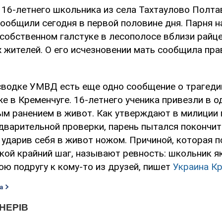
 16-летнего школьника из села Тахтаулово Полта
ообщили сегодня в первой половине дня. Парня 
собственном галстуке в лесополосе вблизи райц
х жителей. О его исчезновении мать сообщила пр
сводке УМВД есть еще одно сообщение о трагеди
е в Кременчуге. 16-летнего ученика привезли в о
ым ранением в живот. Как утверждают в милиции 
дварительной проверки, парень пытался покончит
 ударив себя в живот ножом. Причиной, которая 
акой крайний шаг, называют ревность: школьник 
ою подругу к кому-то из друзей, пишет
Украина К
а