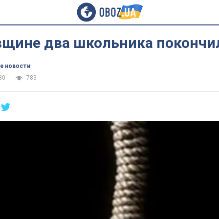
вщине два школьника покончил
е новости
30
783