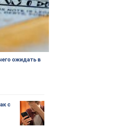
 чего ожидать в
ак с