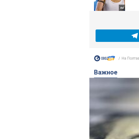
На Полтав
Важное