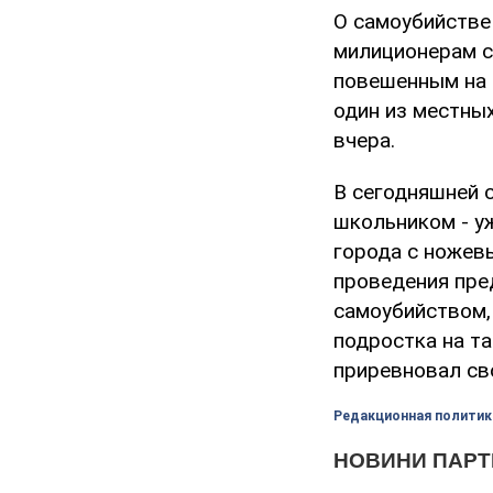
О самоубийстве
милиционерам с
повешенным на 
один из местны
вчера.
В сегодняшней 
школьником - уж
города с ножев
проведения пре
самоубийством,
подростка на т
приревновал св
Редакционная политик