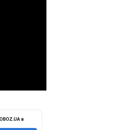
 OBOZ.UA в