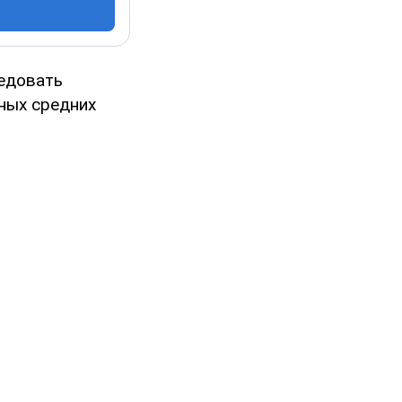
едовать
ных средних