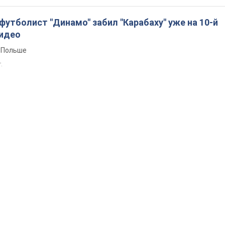
утболист "Динамо" забил "Карабаху" уже на 10-й
Видео
 Польше
т.