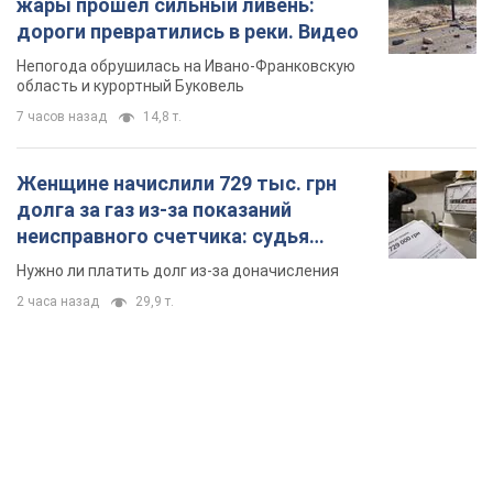
жары прошел сильный ливень:
дороги превратились в реки. Видео
Непогода обрушилась на Ивано-Франковскую
область и курортный Буковель
7 часов назад
14,8 т.
Женщине начислили 729 тыс. грн
долга за газ из-за показаний
неисправного счетчика: судья
вынес неожиданное решение
Нужно ли платить долг из-за доначисления
2 часа назад
29,9 т.