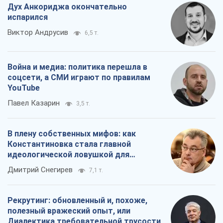
Дух Анкориджа окончательно
испарился
Виктор Андрусив
6,5 т.
Война и медиа: политика перешла в
соцсети, а СМИ играют по правилам
YouTube
Павел Казарин
3,5 т.
В плену собственных мифов: как
Константиновка стала главной
идеологической ловушкой для
российских оккупантов
Дмитрий Снегирев
7,1 т.
Рекрутинг: обновленный и, похоже,
полезный вражеский опыт, или
Диалектика требовательной трусости