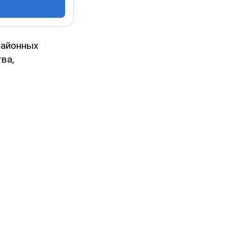
районных
ва,