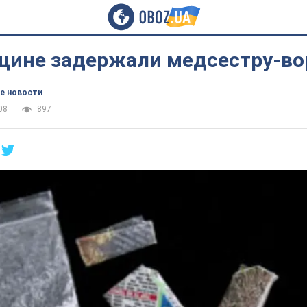
щине задержали медсестру-во
е новости
08
897