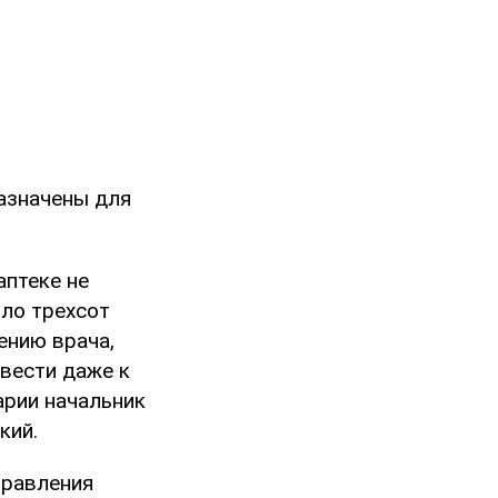
азначены для
аптеке не
оло трехсот
ению врача,
ивести даже к
арии начальник
кий.
правления