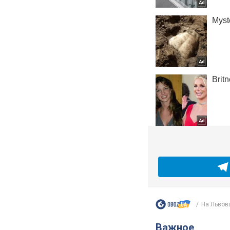
На Львов
Важное