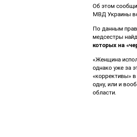
Об этом сообщи
МВД Украины во
По данным прав
медсестры найд
которых на «че
«Женщина испол
однако уже за э
«коррективы» в 
одну, или и во
области.