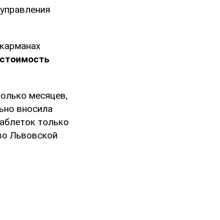
 управления
 карманах
стоимость
олько месяцев,
льно вносила
таблеток только
 во Львовской