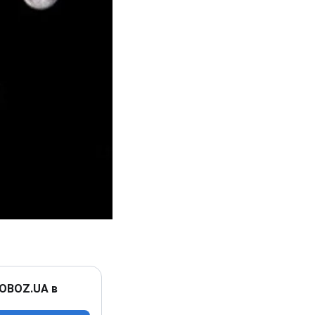
 OBOZ.UA в