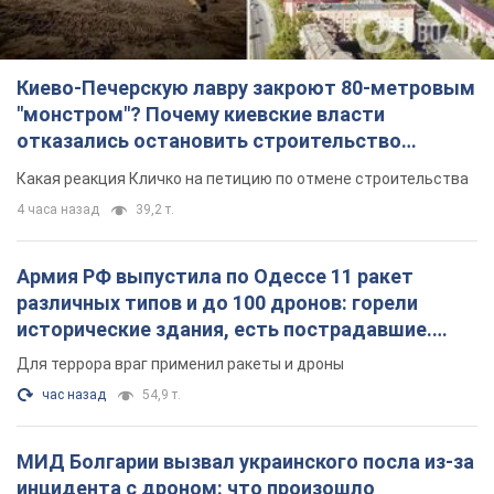
Киево-Печерскую лавру закроют 80-метровым
"монстром"? Почему киевские власти
отказались остановить строительство
небоскреба "московского верующего"
Какая реакция Кличко на петицию по отмене строительства
4 часа назад
39,2 т.
Армия РФ выпустила по Одессе 11 ракет
различных типов и до 100 дронов: горели
исторические здания, есть пострадавшие.
Фото и видео
Для террора враг применил ракеты и дроны
час назад
54,9 т.
МИД Болгарии вызвал украинского посла из-за
инцидента с дроном: что произошло