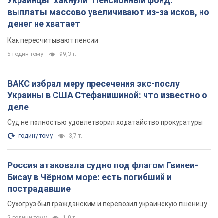
Украинцы "хакнули" Пенсионный фонд:
выплаты массово увеличивают из-за исков, но
денег не хватает
Как пересчитывают пенсии
5 годин тому
99,3 т.
ВАКС избрал меру пресечения экс-послу
Украины в США Стефанишиной: что известно о
деле
Суд не полностью удовлетворил ходатайство прокуратуры
годину тому
3,7 т.
Россия атаковала судно под флагом Гвинеи-
Бисау в Чёрном море: есть погибший и
пострадавшие
Сухогруз был гражданским и перевозил украинскую пшеницу
2 години тому
1,0 т.