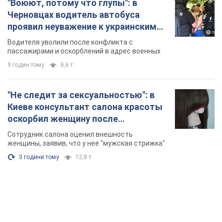
"Воюют, потому что глупы": в
Черновцах водитель автобуса
проявил неуважение к украинским
военным и поплатился за это.
Водителя уволили после конфликта с
Видео
пассажирами и оскорблений в адрес военных
9 годин тому
8,6 т.
"Не следит за сексуальностью": в
Киеве консультант салона красоты
оскорбил женщину после
химиотерапии, разгорелся скандал.
Сотрудник салона оценил внешность
Фото
женщины, заявив, что у нее "мужская стрижка"
3 години тому
12,8 т.