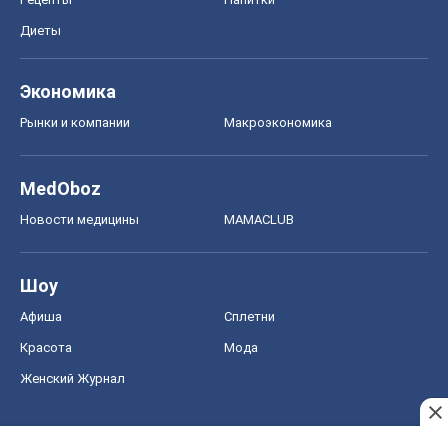
Диеты
Экономика
Рынки и компании
Mакроэкономика
MedOboz
Новости медицины
MAMACLUB
Шоу
Афиша
Сплетни
Красота
Мода
Женский Журнал