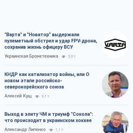
"Варта" и "Новатор" выдержали
пулеметный обстрел и удар FPV-дрона,
сохранив жизнь офицеру ВСУ
Украинская Бронетехника
3,0 т.
КНДР как катализатор войны, или О
новом этапе российско-
северокорейского союза
Алексей Кущ
3,1 т.
Выход в элиту ЧМ и триумф "Сокола":
что происходит в украинском хоккее
Александр Липенко
1,1 т.