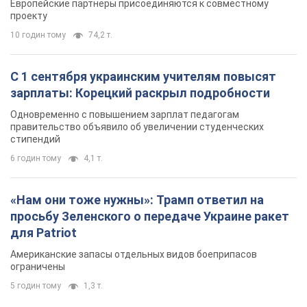
Европейские партнеры присоединяются к совместному
проекту
10 годин тому
74,2 т.
С 1 сентября украинским учителям повысят
зарплаты: Корецкий раскрыл подробности
Одновременно с повышением зарплат педагогам
правительство объявило об увеличении студенческих
стипендий
6 годин тому
4,1 т.
«Нам они тоже нужны»: Трамп ответил на
просьбу Зеленского о передаче Украине ракет
для Patriot
Американские запасы отдельных видов боеприпасов
ограничены
5 годин тому
1,3 т.