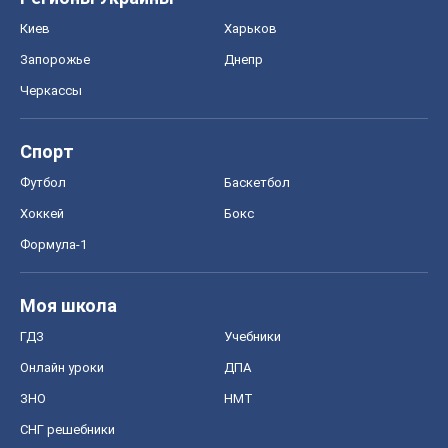
Киев
Харьков
Запорожье
Днепр
Черкассы
Спорт
Футбол
Баскетбол
Хоккей
Бокс
Формула-1
Моя школа
ГДЗ
Учебники
Онлайн уроки
ДПА
ЗНО
НМТ
СНГ решебники