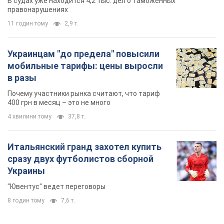
В судах уже находится 4,2 тыс. дел о таможенных
правонарушениях
11 годин тому
2,9 т.
Украинцам "до предела" повысили
мобильные тарифы: цены выросли
в разы
Почему участники рынка считают, что тариф
400 грн в месяц – это не много
4 хвилини тому
37,8 т.
Итальянский гранд захотел купить
сразу двух футболистов сборной
Украины
"Ювентус" ведет переговоры
8 годин тому
7,6 т.